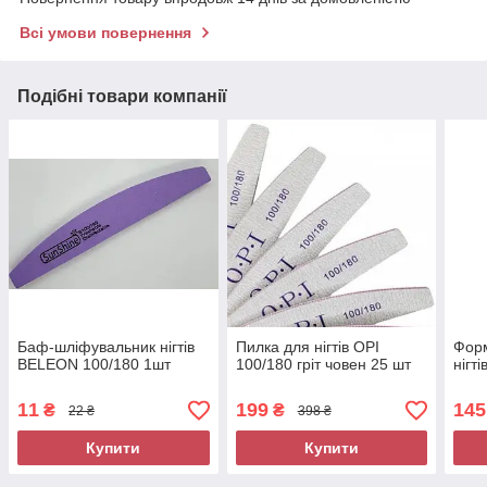
Всі умови повернення
Подібні товари компанії
Баф-шліфувальник нігтів
Пилка для нігтів OPI
Фор
BELEON 100/180 1шт
100/180 гріт човен 25 шт
нігт
11
199
145
₴
₴
22 ₴
398 ₴
Купити
Купити