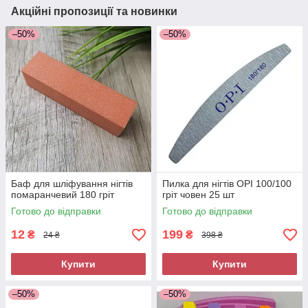
Акційні пропозиції та новинки
–50%
–50%
Баф для шліфування нігтів
Пилка для нігтів OPI 100/100
помаранчевий 180 гріт
гріт човен 25 шт
Готово до відправки
Готово до відправки
12
199
₴
₴
24 ₴
398 ₴
Купити
Купити
–50%
–50%