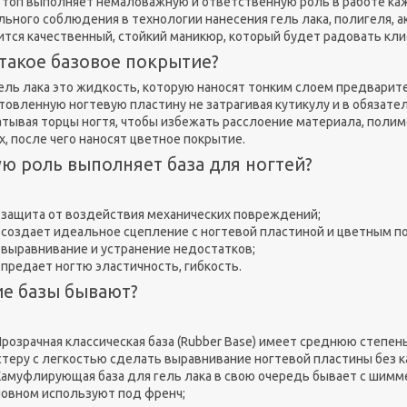
и топ выполняет немаловажную и ответственную роль в работе к
льного соблюдения в технологии нанесения гель лака, полигеля, ак
ится качественный, стойкий маникюр, который будет радовать кл
такое базовое покрытие?
гель лака это жидкость, которую наносят тонким слоем предварит
товленную ногтевую пластину не затрагивая кутикулу и в обязате
атывая торцы ногтя, чтобы избежать расслоение материала, поли
х, после чего наносят цветное покрытие.
ю роль выполняет база для ногтей?
- защита от воздействия механических повреждений;
- создает идеальное сцепление с ногтевой пластиной и цветным п
- выравнивание и устранение недостатков;
 предает ногтю эластичность, гибкость.
ие базы бывают?
Прозрачная классическая база (Rubber Base) имеет среднюю степен
теру с легкостью сделать выравнивание ногтевой пластины без к
Камуфлирующая база для гель лака в свою очередь бывает с шимме
новном используют под френч;