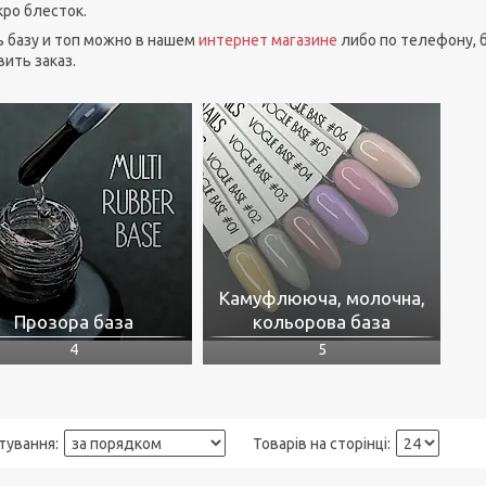
ро блесток.
ь базу и топ можно в нашем
интернет магазине
либо по телефону, 
ить заказ.
Камуфлююча, молочна,
Прозора база
кольорова база
4
5