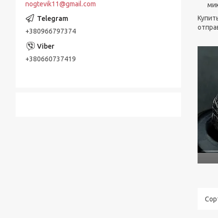
nogtevik11@gmail.com
мик
Купит
отправ
+380966797374
+380660737419