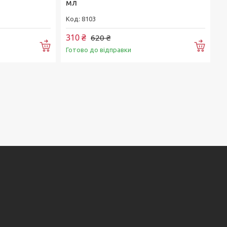
мл
8103
310 ₴
620 ₴
Купити
Купи
Готово до відправки