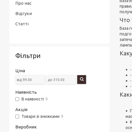
База 
Про нас
прави
получ
Відгуки
Что 
Статті
База 
подго
запеч
лампа
Каку
Фільтри
Ціна
-
Наявність
Как
В наявності
9
Акція
мас
Товари зі знижками
9
Виробник
ос