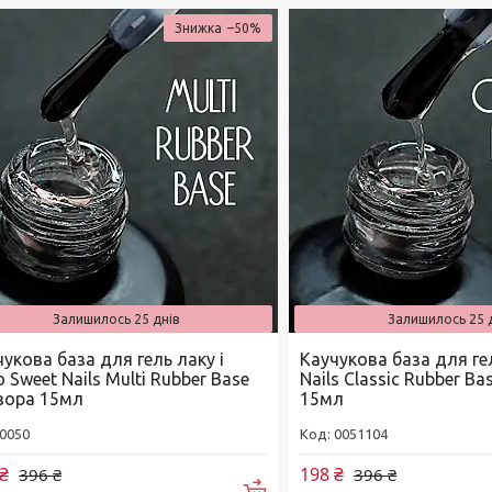
–50%
Залишилось 25 днів
Залишилось 25 
укова база для гель лаку і
Каучукова база для ге
 Sweet Nails Multi Rubber Base
Nails Classic Rubber B
зора 15мл
15мл
0050
0051104
₴
198 ₴
396 ₴
396 ₴