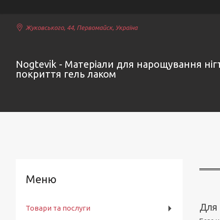
Жуковського, 44, Первомайск, Україна
Nogtevik - Матеріали для нарощування нігт
покриття гель лаком
Для
Товари та послуги