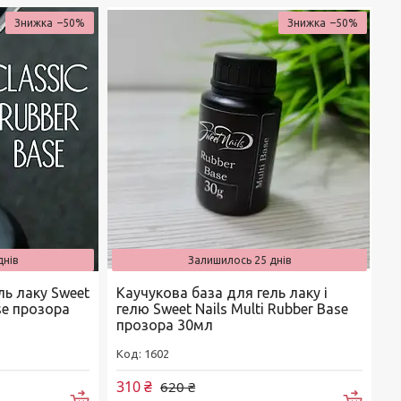
–50%
–50%
днів
Залишилось 25 днів
ль лаку Sweet
Каучукова база для гель лаку і
ase прозора
гелю Sweet Nails Multi Rubber Base
прозора 30мл
1602
310 ₴
620 ₴