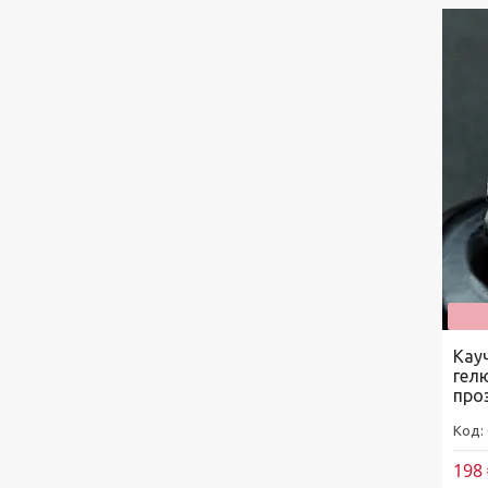
Кауч
гелю
про
198 