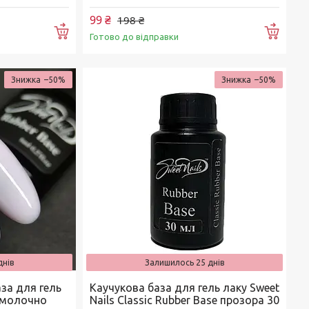
99 ₴
198 ₴
Купити
Купи
Готово до відправки
–50%
–50%
днів
Залишилось 25 днів
за для гель
Каучукова база для гель лаку Sweet
 молочно
Nails Classic Rubber Base прозора 30