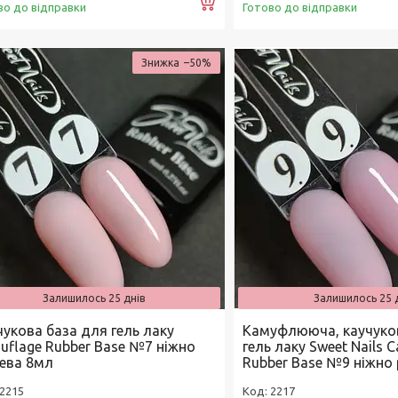
Купити
во до відправки
Готово до відправки
–50%
Залишилось 25 днів
Залишилось 25 
чукова база для гель лаку
Камуфлююча, каучуко
uflage Rubber Base №7 ніжно
гель лаку Sweet Nails 
ева 8мл
Rubber Base №9 ніжно
2215
2217