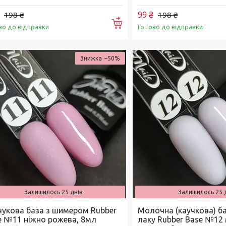
99 ₴
198 ₴
198 ₴
Купити
во до відправки
Готово до відправки
–50%
Залишилось 25 днів
Залишилось 25 
чукова база з шимером Rubber
Молочна (каучкова) ба
e №11 ніжно рожева, 8мл
лаку Rubber Base №12