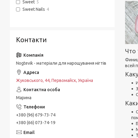
Sweet
5
Sweet Nails
4
Контакти
Что
Финиш
Nogtevik - матеріали для нарощування нігтів
всей 
Как
Жуковського, 44, Первомайск, Україна
Марина
Как
+380 (96) 679-73-74
по
+380 (66) 073-74-19