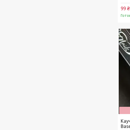
99 ₴
Гото
Кау
Bas