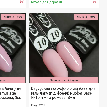
Купити
Купи
Готово до відправки
–50%
–50%
днів
Залишилось 25 днів
ва база для
Каучукова (камуфлююча) база для
Camuflage
гель лаку (під френч) Rubber Base
 рожева, 8мл
№10 ніжно рожева, 8мл
2218