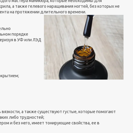
аждого мастера маникюра, которые необходимы для
рила, а также гелевого наращивания ногтей, без которых не
иента на протяжении длительного време
ни.
ельно
льном порядке
меризуя в УФ или ЛЭД
окрытием;
ь вязкости, а также существуют густые, которые помогают
аких либо трудностей;
ром и без него, имеет тонирующие свойства, ее в