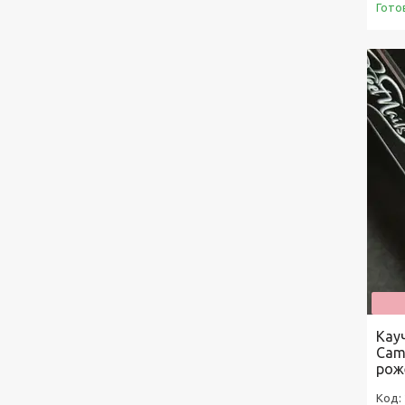
Гото
Кау
Cam
рож