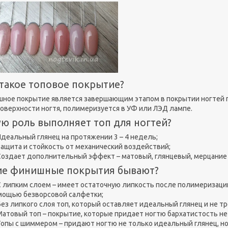
 такое топовое покрытие?
ное покрытие является завершающим этапом в покрытии ногтей ге
поверхности ногтя, полимеризуется в УФ или ЛЭД лампе.
ую роль выполняет топ для ногтей?
Идеальный глянец на протяжении 3 – 4 недель;
Защита и стойкость от механический воздействий;
Создает дополнительный эффект – матовый, глянцевый, мерцание 
ие финишные покрытия бывают?
С липким слоем – имеет остаточную липкость после полимеризаци
мощью безворсовой салфетки;
Без липкого слоя топ, который оставляет идеальный глянец и не т
Матовый топ – покрытие, которые придает ногтю бархатистость не 
Топы с шиммером – придают ногтю не только идеальный глянец, н