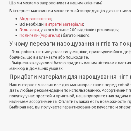
Що ми можемо запропонувати нашим клієнтам?
В інтернет магазині ви можете знайти продукцію для нігтьового
Моделюючі гелі
;
Всі необхідні
витратні матеріали
;
Гель-лаки
, у якого більше 200 відтінків і різновидів;
Полигели (Акригели)
і багато іншого.
У чому переваги нарощування нігтів та пок
- Гель робить нігтьову пластину міцніше, приховуючи його де
боячись, що ви зламаєте або пошкодите.
- Зміцнення каучукової базою зрадить вашим нігтикам еластич
манікюр в домашніх умовах.
Придбати матеріали для нарощування нігтів
Наш интернет магазин все для маникюра ставит перед собой 
дать любые рекомендации по использованию. Ассортимент пр
покупку у нас простой и приятной, наша приоритетная задача
наличием ассортимента. Оплатить заказ есть возможность п
Выбирая нас, вы получаете гарантированное качество и опера