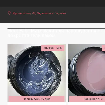
Жуковського, 44, Первомайск, Україна
Nogtevik - Матеріали для нарощування нігт
покриття гель лаком
–50%
Залишилось 25 днів
Залишилось 25 