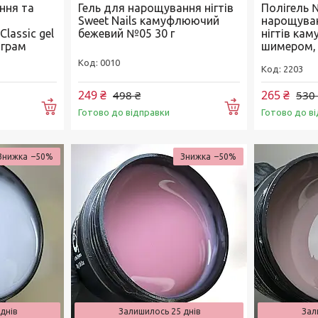
ння та
Гель для нарощування нігтів
Полігель 
Sweet Nails камуфлюючий
нарощуван
lassic gel
бежевий №05 30 г
нігтів ка
 грам
шимером, 
0010
2203
249 ₴
265 ₴
498 ₴
530
Купити
Купити
Готово до відправки
Готово до в
–50%
–50%
днів
Залишилось 25 днів
Зал