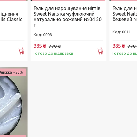
я
Гель для нарощування нігтів
Гель для 
іцнення
Sweet Nails камуфлюючий
Sweet Nai
ls Classic
натурально рожевий №04 50
бежевий №
г
0011
0008
385 ₴
385 ₴
770 ₴
770
Купити
Купити
Готово до відправки
Готово до в
–50%