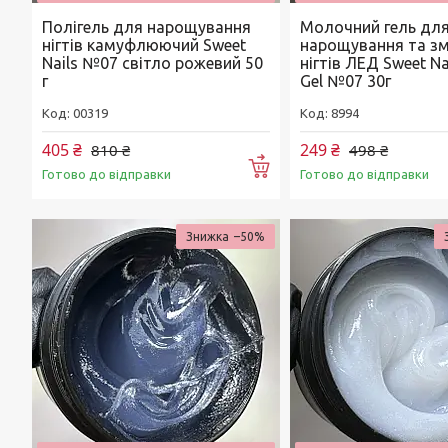
Полігель для нарощування
Молочний гель дл
нігтів камуфлюючий Sweet
нарощування та зм
Nails №07 світло рожевий 50
нігтів ЛЕД Sweet Nai
г
Gel №07 30г
00319
8994
405 ₴
249 ₴
810 ₴
498 ₴
Купити
Готово до відправки
Готово до відправки
–50%