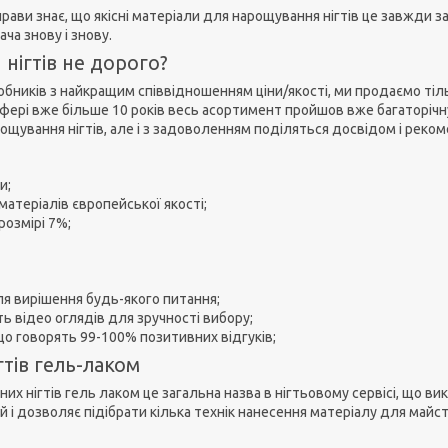
прави знає, що якісні матеріали для нарощування нігтів це завжди 
ча знову і знову.
нігтів не дорого?
бників з найкращим співвідношенням ціни/якості, ми продаємо тільк
 сфері вже більше 10 років весь асортимент пройшов вже багаторічну
арощування нігтів, але і з задоволенням поділяться досвідом і реко
и;
матеріалів європейської якості;
озмірі 7%;
ля вирішення будь-якого питання;
сть відео оглядів для зручності вибору;
що говорять 99-100% позитивних відгуків;
тів гель-лаком
них нігтів гель лаком це загальна назва в нігтьовому сервісі, що 
й і дозволяє підібрати кілька технік нанесення матеріалу для май