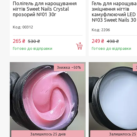
Полігель для нарощування
Гель для нарощува
нігтів Sweet Nails Crystal
зміцнення нігтів
прозорий №01 30г
камуфлюючий LED C
№03 Sweet Nails 30
00312
2206
265 ₴
249 ₴
530 ₴
498 ₴
Купити
Готово до відправки
Готово до відправки
–50%
Залишилось 25 днів
Залишилось 25 