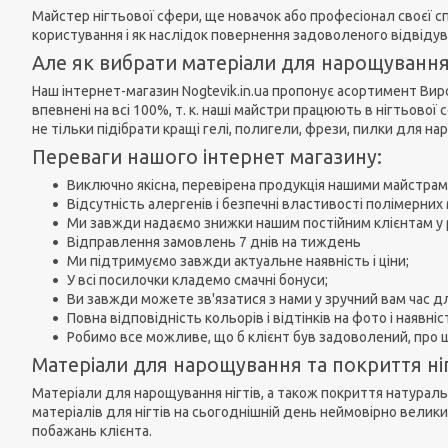
Майстер нігтьової сфери, ще новачок або професіонал своєї с
користування і як наслідок повернення задоволеного відвідува
Але як вибрати матеріали для нарощування 
Наш інтернет-магазин Nogtevik.in.ua пропонує асортимент Виро
впевнені на всі 100%, т. к. наші майстри працюють в нігтьової
не тільки підібрати кращі гелі, полигели, фрези, пилки для н
Переваги нашого інтернет магазину:
Виключно якісна, перевірена продукція нашими майстрам
Відсутність алергенів і безпечні властивості полімерних 
Ми завжди надаємо знижки нашим постійним клієнтам у р
Відправлення замовлень 7 днів на тиждень
Ми підтримуємо завжди актуальне наявність і ціни;
У всі посилочки кладемо смачні бонуси;
Ви завжди можете зв'язатися з нами у зручний вам час д
Повна відповідність кольорів і відтінків на фото і наявні
Робимо все можливе, що б клієнт був задоволений, про 
Матеріали для нарощування та покриття ніг
Матеріали для нарощування нігтів, а також покриття натураль
матеріалів для нігтів на сьогоднішній день неймовірно велики
побажань клієнта.