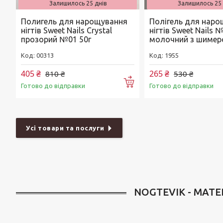
Залишилось 25 днів
Залишилось 25 
Полигель для нарощування
Полігель для нар
нігтів Sweet Nails Crystal
нігтів Sweet Nails 
прозорий №01 50г
молочний з шимеро
00313
1955
405 ₴
265 ₴
810 ₴
530 ₴
Купити
Готово до відправки
Готово до відправки
Усі товари та послуги
NOGTEVIK - МАТ