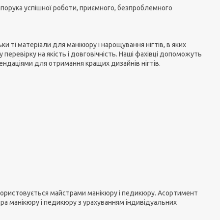
запорука успішної роботи, приємного, безпроблемного
и ті матеріали для манікюру і нарощування нігтів, в яких
 перевірку на якість і довговічність. Наші фахівці допоможуть
мендаціями для отримання кращих дизайнів нігтів.
використовується майстрами манікюру і педикюру. Асортимент
стра манікюру і педикюру з урахуванням індивідуальних