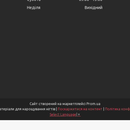
Неділя
Вихідний
Сайт створений на маркетплейсі
Prom.ua
Nogtevik - матеріали для нарощування нігтів |
Поскаржитися на контент
|
Політика конф
Select Language
▼