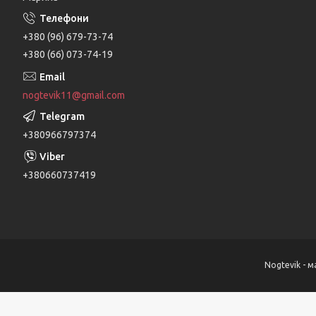
+380 (96) 679-73-74
+380 (66) 073-74-19
nogtevik11@gmail.com
+380966797374
+380660737419