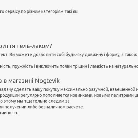
 сервісу по різним категоріям такі як:
риття гель-лаком?
фект. Ви можете дозволити собі будь-яку довжину і форму, а тако
ність, пружність і виключить появи тріщин і ламкість на натуральн
 в магазині Nogtevik
задачу сделать вашу покупку максимально разумной, взвешенной и
одукции регулярно пополняется новинками, новыми палитрами цве
 по этому мы тщательно следим за
ри получении либо безналичном расчете.
тивность.