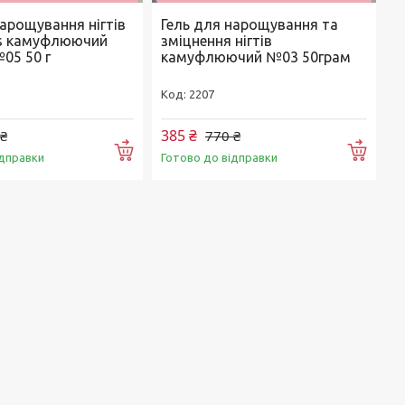
нарощування нігтів
Гель для нарощування та
ls камуфлюючий
зміцнення нігтів
05 50 г
камуфлюючий №03 50грам
2207
385 ₴
 ₴
770 ₴
Купити
Купи
ідправки
Готово до відправки