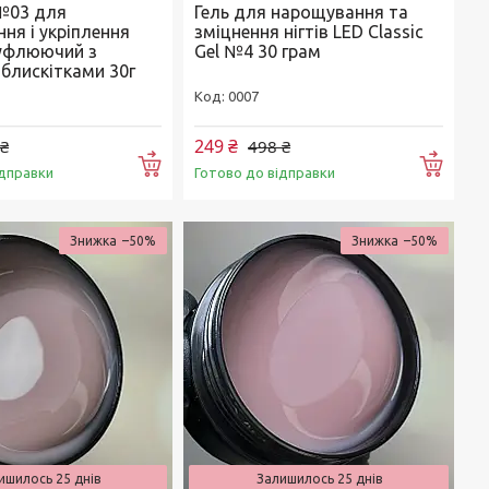
№03 для
Гель для нарощування та
ня і укріплення
зміцнення нігтів LED Classic
муфлюючий з
Gel №4 30 грам
блискітками 30г
0007
249 ₴
 ₴
498 ₴
Купити
Купи
ідправки
Готово до відправки
–50%
–50%
ишилось 25 днів
Залишилось 25 днів