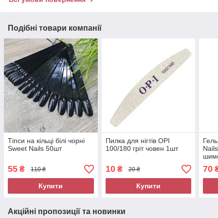
Подібні товари компанії
Тіпси на кільці білі чорні
Пилка для нігтів OPI
Гель
Sweet Nails 50шт
100/180 гріт човен 1шт
Nail
шим
55
10
70
₴
₴
110 ₴
20 ₴
Купити
Купити
Акційні пропозиції та новинки