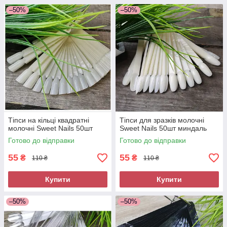
–50%
–50%
Тіпси на кільці квадратні
Тіпси для зразків молочні
молочні Sweet Nails 50шт
Sweet Nails 50шт миндаль
Готово до відправки
Готово до відправки
55
55
₴
₴
110 ₴
110 ₴
Купити
Купити
–50%
–50%