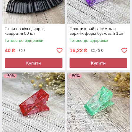
Тіпси на кільці чорні,
Пластиковий зажим для
квадратні 50 шт
верхніх форм бузковый 1шт
Готово до відправки
Готово до відправки
40
16,22
₴
₴
80 ₴
32,45 ₴
Купити
Купити
–50%
–50%