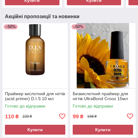
Купити
Купити
Акційні пропозиції та новинки
–50%
–50%
Праймер кислотний для нігтів
Безкислотний праймер для
(acid primer) D.I.S 10 мл
нігтів UltraBond Crooz 15мл
Готово до відправки
Готово до відправки
110
99
₴
₴
220 ₴
198 ₴
Купити
Купити