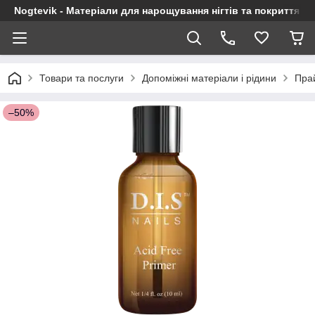
Nogtevik - Матеріали для нарощування нігтів та покриття г
Товари та послуги
Допоміжні матеріали і рідини
Прай
–50%