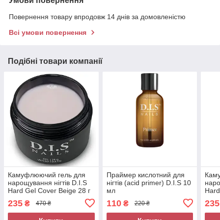
Умови повернення
Повернення товару впродовж 14 днів за домовленістю
Всі умови повернення
Подібні товари компанії
Камуфлюючий гель для
Праймер кислотний для
Кам
нарощування нігтів D.I.S
нігтів (acid primer) D.I.S 10
наро
Hard Gel Cover Beige 28 г
мл
Hard
235
110
235
₴
₴
470 ₴
220 ₴