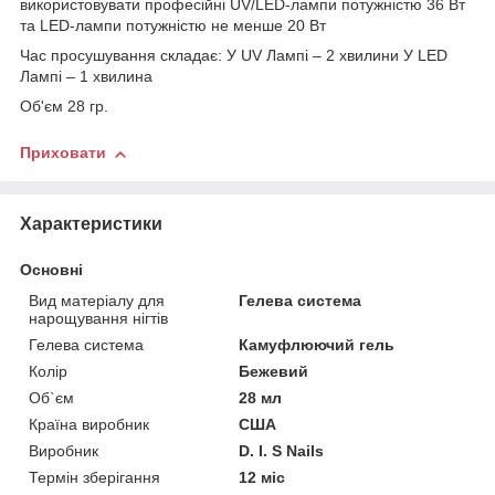
використовувати професійні UV/LED-лампи потужністю 36 Вт
та LED-лампи потужністю не менше 20 Вт
Час просушування складає: У UV Лампі – 2 хвилини У LED
Лампі – 1 хвилина
Об'єм 28 гр.
Приховати
Характеристики
Основні
Вид матеріалу для
Гелева система
нарощування нігтів
Гелева система
Камуфлюючий гель
Колір
Бежевий
Об`єм
28 мл
Країна виробник
США
Виробник
D. I. S Nails
Термін зберігання
12 міс