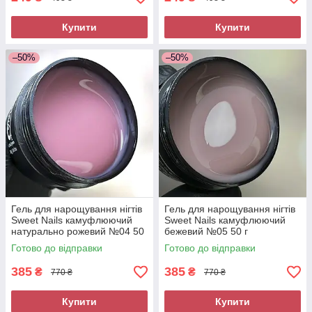
Купити
Купити
–50%
–50%
Гель для нарощування нігтів
Гель для нарощування нігтів
Sweet Nails камуфлюючий
Sweet Nails камуфлюючий
натурально рожевий №04 50
бежевий №05 50 г
г
Готово до відправки
Готово до відправки
385
385
₴
₴
770 ₴
770 ₴
Купити
Купити