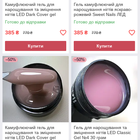
Камуфлюючий гель для
Гель камуфлюючий для
нарощування та зміцнення
нарощування нігтів яскраво-
нігтів LED Dark Cover gel
рожевий Sweet Nails ЛЕД
№05 50 грам Sweet Nails
Classic Gel №6 50 г
Готово до відправки
Готово до відправки
385
385
₴
₴
770 ₴
770 ₴
Купити
Купити
–50%
–50%
Камуфлюючий гель для
Гель для нарощування та
нарощування та зміцнення
зміцнення нігтів LED Classic
нігтів LED Dark Cover gel
Gel №4 30 грам