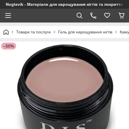
Nogtevik - Матеріали для нарощування нігтів та покриття г
Товари та послуги
Гель для нарощування нігтів
Каму
–50%