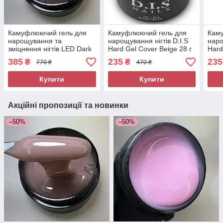
Камуфлюючий гель для
Камуфлюючий гель для
Кам
нарощування та
нарощування нігтів D.I.S
наро
зміцнення нігтів LED Dark
Hard Gel Cover Beige 28 г
Hard
Cover gel №05 50 грам
385
235
235
₴
₴
770 ₴
470 ₴
Sweet Nails
Купити
Купити
Акційні пропозиції та новинки
–50%
–50%