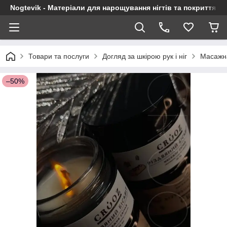
Nogtevik - Матеріали для нарощування нігтів та покриття г
Товари та послуги
Догляд за шкірою рук і ніг
Масажна
–50%