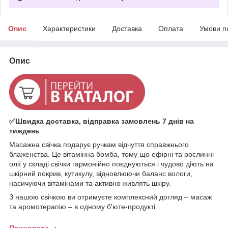
Опис
Характеристики
Доставка
Оплата
Умови п
Опис
✅Швидка доставка, відправка замовлень 7 днів на
тиждень
Масажна свічка подарує ручкам відчуття справжнього
блаженства. Це вітамінна бомба, тому що ефірні та рослинні
олії у складі свічки гармонійно поєднуються і чудово діють на
шкірний покрив, кутикулу, відновлюючи баланс вологи,
насичуючи вітамінами та активно живлять шкіру.
З нашою свічкою ви отримуєте комплексний догляд – масаж
та аромотерапію – в одному б'юте-продукті
Приховати