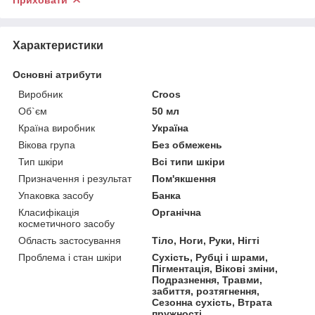
Характеристики
Основні атрибути
Виробник
Croos
Об`єм
50 мл
Країна виробник
Україна
Вікова група
Без обмежень
Тип шкіри
Всі типи шкіри
Призначення і результат
Пом'якшення
Упаковка засобу
Банка
Класифікація
Органічна
косметичного засобу
Область застосування
Тіло, Ноги, Руки, Нігті
Проблема і стан шкіри
Сухість, Рубці і шрами,
Пігментація, Вікові зміни,
Подразнення, Травми,
забиття, розтягнення,
Сезонна сухість, Втрата
пружності