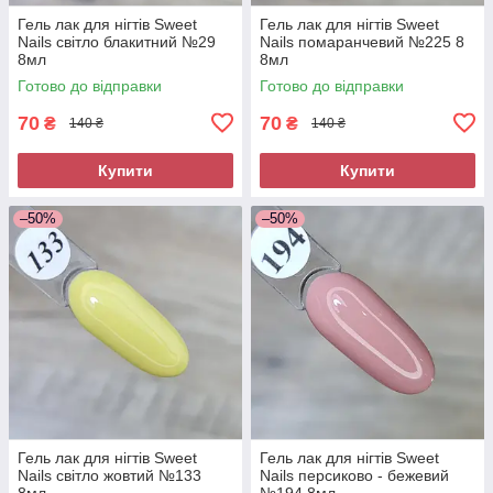
Гель лак для нігтів Sweet
Гель лак для нігтів Sweet
Nails світло блакитний №29
Nails помаранчевий №225 8
8мл
8мл
Готово до відправки
Готово до відправки
70
70
₴
₴
140 ₴
140 ₴
Купити
Купити
–50%
–50%
Гель лак для нігтів Sweet
Гель лак для нігтів Sweet
Nails світло жовтий №133
Nails персиково - бежевий
8мл
№194 8мл