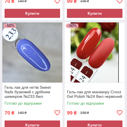
70
99
₴
₴
140 ₴
198 ₴
Купити
Купити
–50%
–50%
Гель лак для нігтів Sweet
Nails бузковий c дрібним
Гель-лак для манікюру Crooz
шимером №233 8мл
Gel Polish №24 8мл червоний
Готово до відправки
Готово до відправки
70
99
₴
₴
140 ₴
198 ₴
Купити
Купити