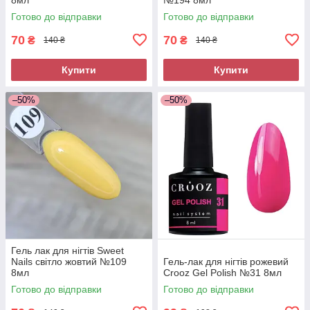
Готово до відправки
Готово до відправки
70
70
₴
₴
140 ₴
140 ₴
Купити
Купити
–50%
–50%
Гель лак для нігтів Sweet
Nails світло жовтий №109
Гель-лак для нігтів рожевий
8мл
Crooz Gel Polish №31 8мл
Готово до відправки
Готово до відправки