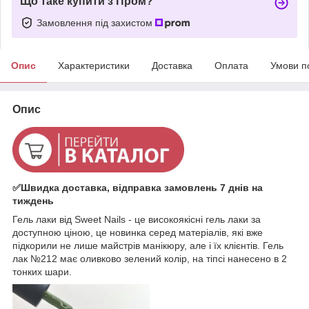
Що таке купити з Пром?
Замовлення під захистом
Опис
Характеристики
Доставка
Оплата
Умови п
Опис
✅Швидка доставка, відправка замовлень 7 днів на
тиждень
Гель лаки від Sweet Nails - це високоякісні гель лаки за
доступною ціною, це новинка серед матеріалів, які вже
підкорили не лише майстрів манікюру, але і їх клієнтів. Гель
лак №212 має оливково зелений колір, на тіпсі нанесено в 2
тонких шари.