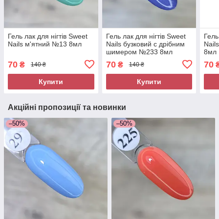
Гель лак для нігтів Sweet
Гель лак для нігтів Sweet
Гель
Nails м'ятний №13 8мл
Nails бузковий c дрібним
Nail
шимером №233 8мл
8мл
70
70
70
₴
₴
140 ₴
140 ₴
Купити
Купити
Акційні пропозиції та новинки
–50%
–50%