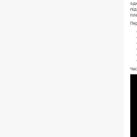
одн
під
пла
Пер
Час