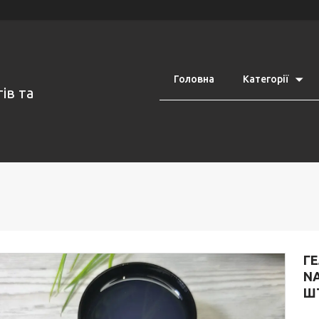
Головна
Категорії
ів та
Г
N
ШТ