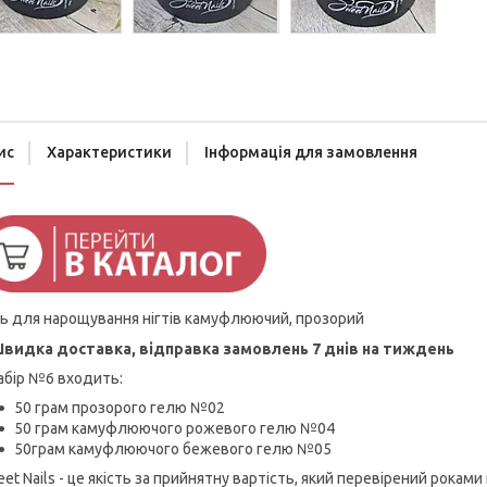
ис
Характеристики
Інформація для замовлення
ь для нарощування нігтів камуфлюючий, прозорий
видка доставка, відправка замовлень 7 днів на тиждень
абір №6 входить:
50 грам прозорого гелю №02
50 грам камуфлюючого рожевого гелю №04
50грам камуфлюючого бежевого гелю №05
et Nails - це якість за прийнятну вартість, який перевірений рок