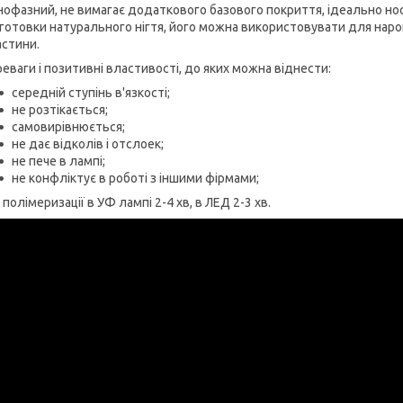
офазний, не вимагає додаткового базового покриття, ідеально носи
готовки натурального нігтя, його можна використовувати для нарощу
стини.
еваги і позитивні властивості, до яких можна віднести:
середній ступінь в'язкості;
не розтікається;
самовирівнюється;
не дає відколів і отслоек;
не пече в лампі;
не конфліктує в роботі з іншими фірмами;
 полімеризації в УФ лампі 2-4 хв, в ЛЕД 2-3 хв.