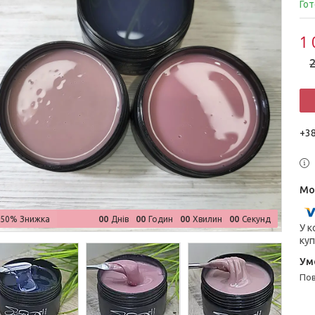
Гот
1 
2
+38
0
0
0
0
0
0
0
0
–50%
Днів
Годин
Хвилин
Секунд
У к
куп
п