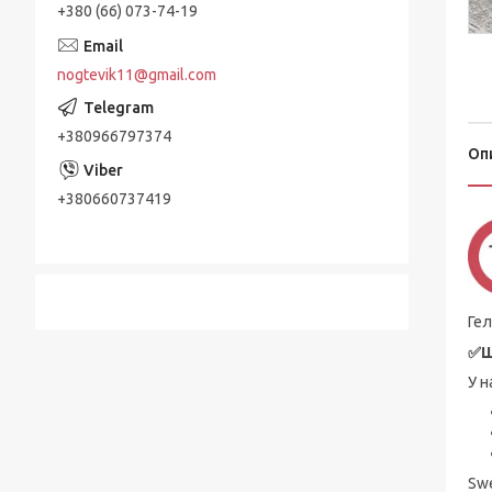
+380 (66) 073-74-19
nogtevik11@gmail.com
+380966797374
Оп
+380660737419
Гел
✅Ш
У н
Swe