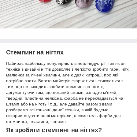
Стемпинг на нігтях
Набирає найбільшу популярність в нейл-індустрії, так як ця
техніка в дизайні нігтів дозволяє з легкістю зробити гарні, чіткі
малюнки за лічені хвилини, але є деякі хитрощі, про які
потрібно знати. Багато майстрів скаржаться і стикаються з
тим, що не виходить зробити стемпинг на нігтях,
аргументуючи тим, що поганий штамп, занадто м'який,
твердий, пластина неякісна, фарба не перекладається на
штамп або на ніготь і т. д., але давайте разом з вами
розберемо всі тонкощі даної техніки, в якій будемо
використовувати наші матеріали, а саме гель фарби для
стемпинга, пластини, і штамп.
Як зробити стемпинг на нігтях?