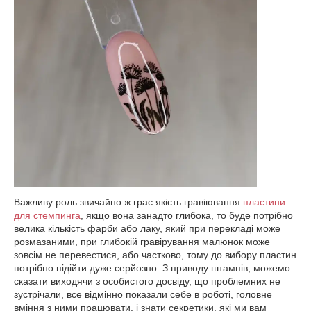
Важливу роль звичайно ж грає якість гравіювання
пластини
для стемпинга
, якщо вона занадто глибока, то буде потрібно
велика кількість фарби або лаку, який при перекладі може
розмазаними, при глибокій гравірування малюнок може
зовсім не перевестися, або частково, тому до вибору пластин
потрібно підійти дуже серйозно. З приводу штампів, можемо
сказати виходячи з особистого досвіду, що проблемних не
зустрічали, все відмінно показали себе в роботі, головне
вміння з ними працювати, і знати секретики, які ми вам