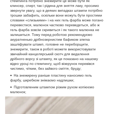
стемпинга потрібно знежирити це може бути як
клинсер, спирт, так і рідина для зняття лаку, просимо
звернути увагу, що в деяких випадках штампи потрібно
трошки забафить, оскільки вони можуть бути простими
словами «слизькими» і на них гель фарба може погано
перевестися, малюнок частково переведеться, або ж
гель фарба зовсім скривиться і як такого малюнка не
залишиться. Тому перед роботою рекомендуємо
акуратненько дрібнозернистим бафиком злегка
зашліфувати штамп, головне не переборщити,
знежирити, також в роботі можете використовувати
звичайний канцелярський скотч для видалення
дрібного ворсу зі штампу, як це показано на нашому
відео уроці по стемпингу, щоб візерунок перевівся
чистимо, чітким, без зайвого сміття, бруду;
На знежирену раніше пластину наносимо гель
фарбу, шкребком знімаємо надлишки;
Підготовленим штампом різким рухом копіюємо
малюнок;