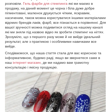
розповіли.
Гель фарби для стемпинга
які ми маємо в
продажу, на даний момент це чорна і біла дуже добре
пігментовані, малюнок друкується чітким, яскравим,
насиченим, також можна користуватися іншими матеріалами
відомих брендів лаків, фарб, все пізнається в порівнянні. Для
вашої зручності можна подивитися огляд на нашому каналі
які ми зняли під назвою відео як зробити стемпинг на нігтях.
Зрозуміло, що з першого разу може й не вийде ідеальний
результат, але з практикою і особливими навичками все
вийде.
Сподіваємося, що наша стаття стала для вас корисною та
інформативною, будемо раді, якщо ви звернетеся саме в
наш
інтернет магазин
, де ми надамо вам грамотну
консультацію і якісну продукцію.